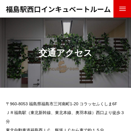
福島駅西口インキュベートルーム
概要・組織
ミッション（果たすべき役割）
交通アクセス
スタッフ
アドバイザリーボード
入居・利用情報
サービス
〒960-8053 福島県福島市三河南町1-20 コラッセふくしま6F
設備
ＪＲ福島駅（東北新幹線、東北本線、奥羽本線）西口より徒歩３
分
入居方法・条件
東北自動車道福島西ＩＣ、飯坂ＩＣから車で約１５分