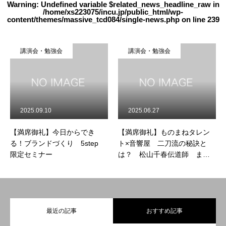
Warning
: Undefined variable $related_news_headline_raw in
/home/xs223075/incu.jp/public_html/wp-
content/themes/massive_tcd084/single-news.php
on line
239
講演会・勉強会
講演会・勉強会
2025.09.10
2025.06.27
【満席御礼】今日からでき
【満席御礼】ものまねタレン
る！ブランドづくり 5step
ト×音響屋 二刀流の秘訣と
限定セミナー
は？ 松山千春伝道師 まっ
ちゃま
最近の記事
おすすめ記事