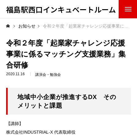
福島駅西口インキュベートルーム
概要・組織
お知らせ
令和２年度「起業家チャレンジ応援事業に係るマッチング支援業務」集合研修
ミッション（果たすべき役割）
令和２年度「起業家チャレンジ応援
事業に係るマッチング支援業務」集
スタッフ
合研修
アドバイザリーボード
2020.11.16
講演会・勉強会
入居・利用情報
地域中小企業が推進するDX その
サービス
メリットと課題
設備
【講師】
株式会社INDUSTRIAL-X 代表取締役
入居方法・条件