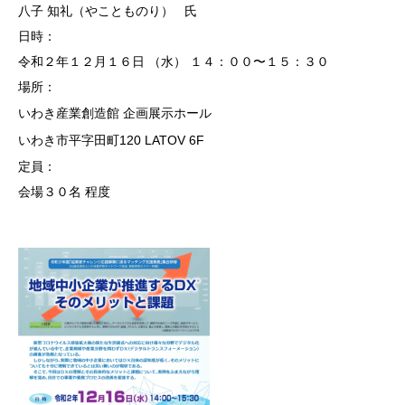
八子 知礼（やことものり） 氏
入居企業一覧
日時：
令和２年１２月１６日 （水） １４：００〜１５：３０
卒業企業一覧 （順不同）
場所：
いわき産業創造館 企画展示ホール
ご案内・お問い合わせ
いわき市平字田町120 LATOV 6F
勉強会・講演会
定員：
会場３０名 程度
交通アクセス
リンク
お問い合わせ・事業相談