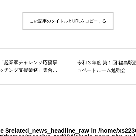
この記事のタイトルとURLをコピーする
「起業家チャレンジ応援事
令和３年度 第１回 福島駅
ッチング支援業務」集合研
ュベートルーム勉強会
ble $related_news_headline_raw in
/home/xs2230