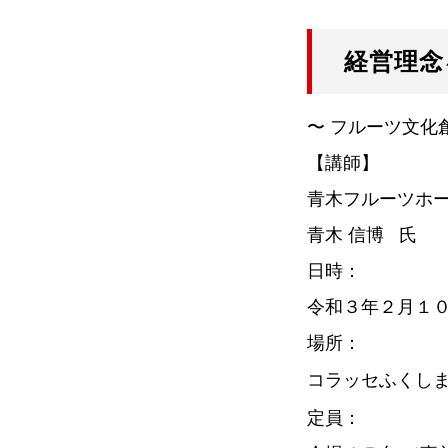
サービス
設備
経営理念
卒業企業一覧 （順不同）
〜 フルーツ文化
【講師】
青木フルーツホー
ご案内・お問い合わせ
青木 信博 氏
日時：
令和３年２月１０
勉強会・講演会
交通アクセス
場所：
コラッセふくしま
定員：