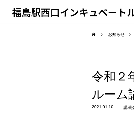
福島駅西口インキュベート
お知らせ
概要・組織
令和２
ミッション（果たすべき役割）
スタッフ
ルーム
2021.01.10
講演
入居・利用情報