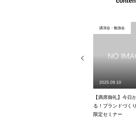
conten
講演会・勉強会
講演会・勉
2025.09.10
2025.06.
ングセミ
【満席御礼】今日からでき
【満席御礼
る！ブランドづくり 5step
ト×音響屋
限定セミナー
は？ 松山
ちゃま