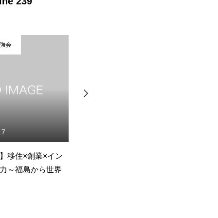
ine
239
講演会・勉強会
講演会・勉強会
2025.06.16
2025.04.17
満席御礼】栗原志功スペシ
この話を聞いたらあなたは今
ルセミナー
すぐチャレンジしたくな
る・・