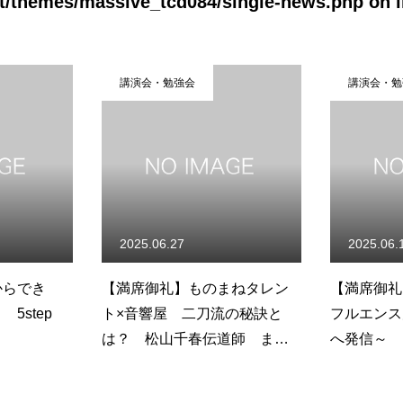
t/themes/massive_tcd084/single-news.php
on l
強会
講演会・勉強会
27
2025.06.17
】ものまねタレン
【満席御礼】移住×創業×イン
【
 二刀流の秘訣と
フルエンス力～福島から世界
ャ
千春伝道師 まっ
へ発信～