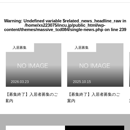
Warning
: Undefined variable $related_news_headline_raw in
/home/xs223075/incu.jp/public_html/wp-
content/themes/massive_tcd084/single-news.php
on line
239
入居募集
入居募集
2025.10.15
2025.07.04
集のご
【募集終了】入居者募集のご
【募集終了】入居者募集の
案内
案内