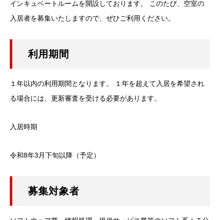
インキュベートルームを開設しております。 このたび、空室の
入居企業一覧
入居者を募集いたしますので、ぜひご利用ください。
卒業企業一覧 （順不同）
利用期間
ご案内・お問い合わせ
１年以内の利用期間となります。 １年を超えて入居を希望され
勉強会・講演会
る場合には、更新審査を受ける必要があります。
交通アクセス
入居時期
リンク
令和8年3月下旬以降（予定）
お問い合わせ・事業相談
募集対象者