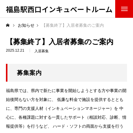
福島駅西口インキュベートルーム
概要・組織
お知らせ
【募集終了】入居者募集のご案内
ミッション（果たすべき役割）
【募集終了】入居者募集のご案内
2025.12.21
入居募集
スタッフ
アドバイザリーボード
募集案内
入居・利用情報
福島県では、県内で新たに事業を開始しようとする方や事業の開
サービス
始後間もない方を対象に、 低廉な料金で施設を提供するととも
に、専門の支援人材（インキュベーションマネージャー）を 中
設備
心に、各種課題に対する一貫したサポート（相談対応、診断、情
報提供等）を行うなど、 ハード・ソフトの両面から支援を行う
入居方法・条件