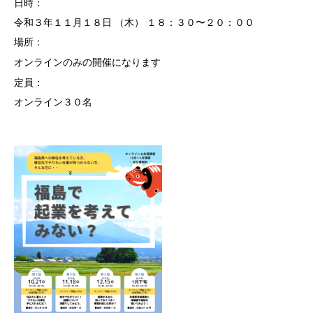
日時：
令和３年１１月１８日 （木） １８：３０〜２０：００
入居企業一覧
場所：
卒業企業一覧 （順不同）
オンラインのみの開催になります
定員：
ご案内・お問い合わせ
オンライン３０名
勉強会・講演会
交通アクセス
リンク
お問い合わせ・事業相談