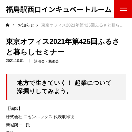
福島駅西口インキュベートルーム
概要・組織
お知らせ
東京オフィス2021年第425回ふるさと暮らしセミナー
ミッション（果たすべき役割）
東京オフィス2021年第425回ふるさ
と暮らしセミナー
スタッフ
2021.10.01
講演会・勉強会
アドバイザリーボード
地方で生きていく！ 起業について
入居・利用情報
深掘りしてみよう。
サービス
【講師】
設備
株式会社 ニセンエックス 代表取締役
新城榮⼀ 氏
入居方法・条件