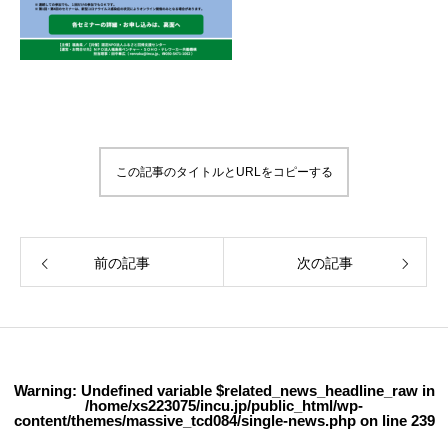
この記事のタイトルとURLをコピーする
前の記事
次の記事
Warning
: Undefined variable $related_news_headline_raw in
/home/xs223075/incu.jp/public_html/wp-
content/themes/massive_tcd084/single-news.php
on line
239