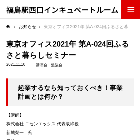
福島駅西口インキュベートルーム
概要・組織
お知らせ
東京オフィス2021年 第A-024回ふるさと暮らしセミナー
ミッション（果たすべき役割）
東京オフィス2021年 第A-024回ふる
さと暮らしセミナー
スタッフ
2021.11.16
講演会・勉強会
アドバイザリーボード
起業するなら知っておくべき！事業
入居・利用情報
計画とは何か？
サービス
【講師】
設備
株式会社 ニセンエックス 代表取締役
新城榮⼀ 氏
入居方法・条件