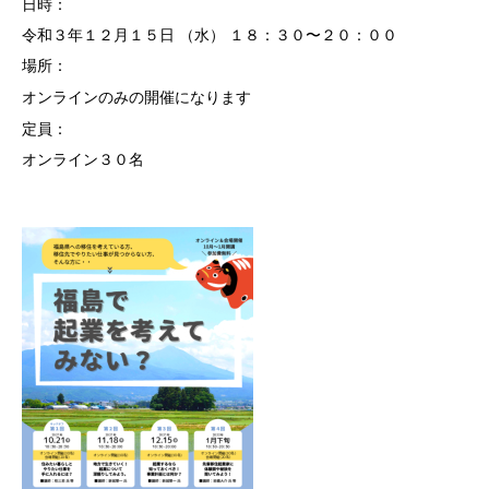
日時：
令和３年１２月１５日 （水） １８：３０〜２０：００
入居企業一覧
場所：
卒業企業一覧 （順不同）
オンラインのみの開催になります
定員：
ご案内・お問い合わせ
オンライン３０名
勉強会・講演会
交通アクセス
リンク
お問い合わせ・事業相談