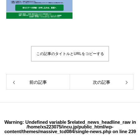
この記事のタイトルとURLをコピーする
前の記事
次の記事
Warning
: Undefined variable $related_news_headline_raw in
/home/xs223075/incu.jp/public_html/wp-
content/themes/massive_tcd084/single-news.php
on line
239