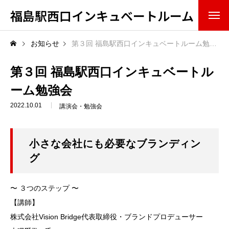
福島駅西口インキュベートルーム
概要・組織
お知らせ
第３回 福島駅西口インキュベートルーム勉強会
ミッション（果たすべき役割）
第３回 福島駅西口インキュベートル
ーム勉強会
スタッフ
2022.10.01
講演会・勉強会
アドバイザリーボード
小さな会社にも必要なブランディン
入居・利用情報
グ
サービス
〜 ３つのステップ 〜
設備
【講師】
株式会社Vision Bridge代表取締役・ブランドプロデューサー
入居方法・条件