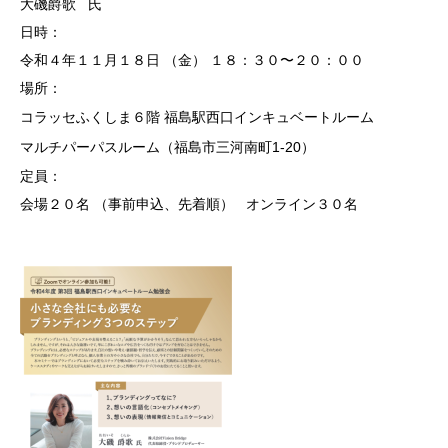
大磯爵歌 氏
日時：
入居企業一覧
令和４年１１月１８日 （金） １８：３０〜２０：００
卒業企業一覧 （順不同）
場所：
コラッセふくしま６階 福島駅西口インキュベートルーム
ご案内・お問い合わせ
マルチパーパスルーム（福島市三河南町1-20）
定員：
勉強会・講演会
会場２０名 （事前申込、先着順） オンライン３０名
交通アクセス
リンク
お問い合わせ・事業相談