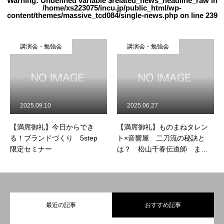
Warning
: Undefined variable $related_news_headline_raw in
/home/xs223075/incu.jp/public_html/wp-
content/themes/massive_tcd084/single-news.php
on line
239
講演会・勉強会
講演会・勉強会
2025.09.10
2025.06.27
【満席御礼】今日からでき
【満席御礼】ものまねタレン
る！ブランドづくり 5step
ト×音響屋 二刀流の秘訣と
限定セミナー
は？ 松山千春伝道師 まっ
ちゃま
最近の記事
おすすめ記事